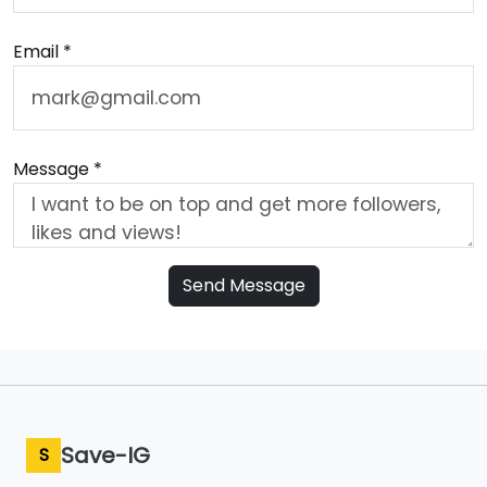
Email *
Message *
Send Message
Save-IG
S