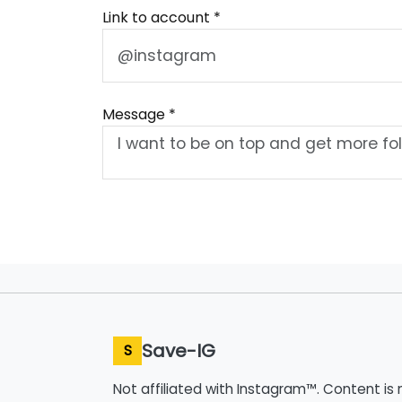
Link to account *
Message *
Save-IG
S
Not affiliated with Instagram™. Content is 